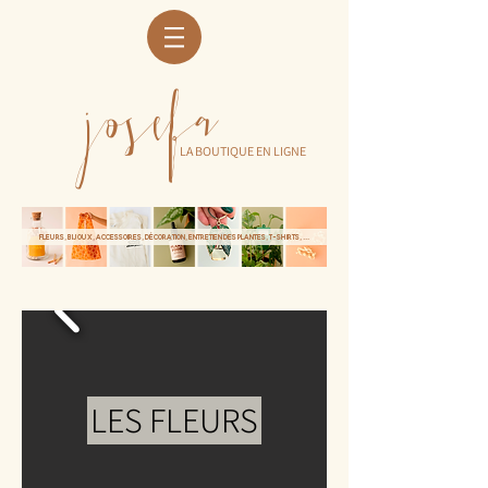
josefa
LA BOUTIQUE EN LIGNE
Fleurs, bijoux, accessoires, décoration, entretien des plantes, t-shirts, ...
LES FLEURS