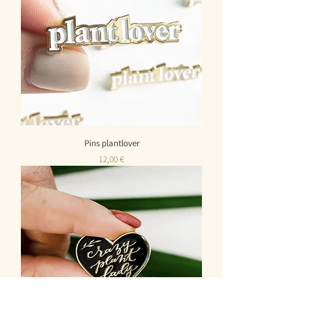
Pins plantlover
Prix
12,00 €