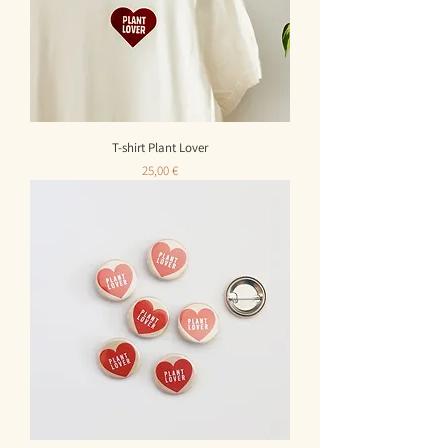
T-shirt Plant Lover
Prix
25,00 €