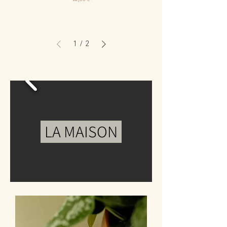
1
/
2
LA MAISON