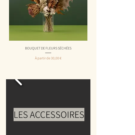
BOUQUET DE FLEURS SÉCHÉES
Prix promotionnel
À partir de
30,00 €
LES ACCESSOIRES