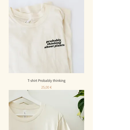
T-shirt Probably thinking
Prix
25,00 €