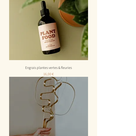
Engrais plantes vertes & fleuries
Prix
16,00 €