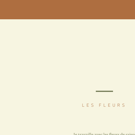
LES FLEURS
Je travaille avec les fleurs de saiso