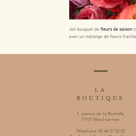
Joli bouquet de
fleurs de saison
(c
avec un mélange de fleurs fraiche
LA
BOUTIQUE
1, avenue de La Rochelle
17137 Nieul-sur-mer
Téléphone: 05 46 37 52 22