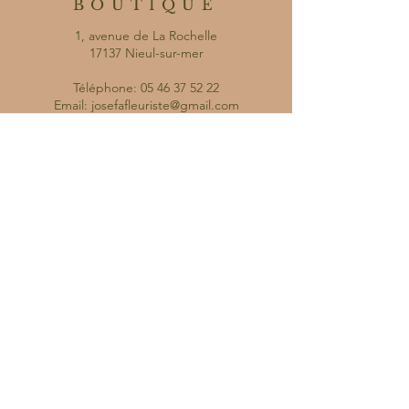
BOUTIQUE
1, avenue de La Rochelle
17137 Nieul-sur-mer
Téléphone:
05 46 37 52 22
Email:
josefafleuriste@gmail.com
HORAIRES
D'OUVERTURE
Mardi / Mercredi / Jeudi
9h-12h30 15h-19h
Vendredi / Samedi
9h-19h
Dimanche
10h-12h30
RÉSEAUX
SOCIAUX