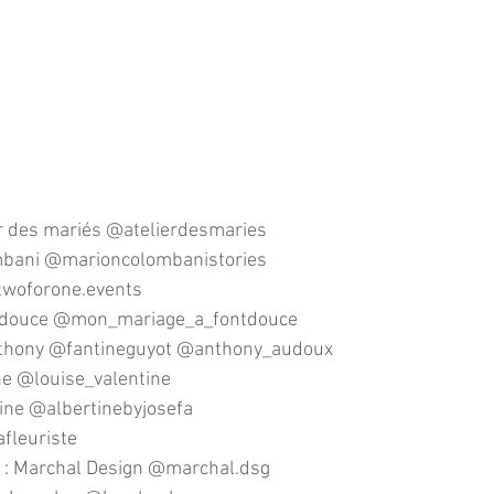
ier des mariés @atelierdesmaries
ombani @marioncolombanistories
@twoforone.events
ntdouce @mon_mariage_a_fontdouce
Anthony @fantineguyot @anthony_audoux
ne @louise_valentine
tine @albertinebyjosefa
fleuriste
s : Marchal Design @marchal.dsg