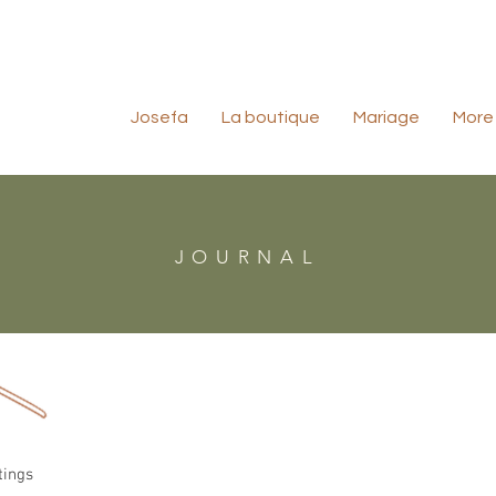
Josefa
La boutique
Mariage
More
JOURNAL
tings