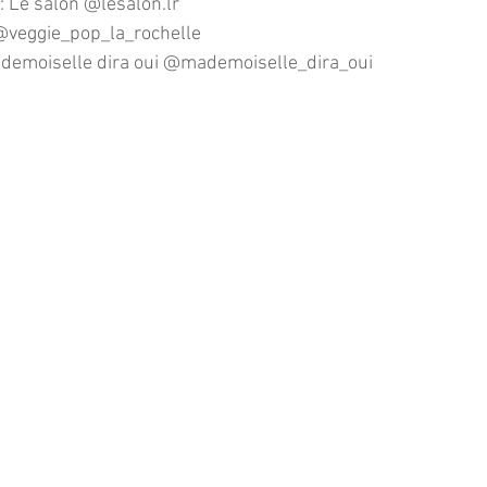
: Le salon @lesalon.lr
 @
veggie_pop_la_rochelle
Mademoiselle dira oui @mademoiselle_dira_oui